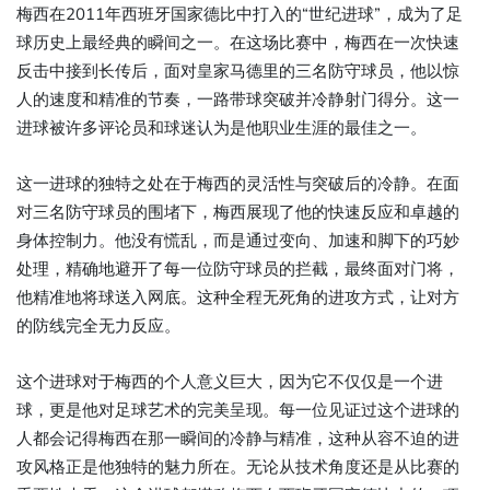
梅西在2011年西班牙国家德比中打入的“世纪进球”，成为了足
球历史上最经典的瞬间之一。在这场比赛中，梅西在一次快速
反击中接到长传后，面对皇家马德里的三名防守球员，他以惊
人的速度和精准的节奏，一路带球突破并冷静射门得分。这一
进球被许多评论员和球迷认为是他职业生涯的最佳之一。
这一进球的独特之处在于梅西的灵活性与突破后的冷静。在面
对三名防守球员的围堵下，梅西展现了他的快速反应和卓越的
身体控制力。他没有慌乱，而是通过变向、加速和脚下的巧妙
处理，精确地避开了每一位防守球员的拦截，最终面对门将，
他精准地将球送入网底。这种全程无死角的进攻方式，让对方
的防线完全无力反应。
这个进球对于梅西的个人意义巨大，因为它不仅仅是一个进
球，更是他对足球艺术的完美呈现。每一位见证过这个进球的
人都会记得梅西在那一瞬间的冷静与精准，这种从容不迫的进
攻风格正是他独特的魅力所在。无论从技术角度还是从比赛的