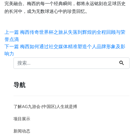
完美融合。梅西的每一个经典瞬间，都将永远铭刻在足球历史
的长河中，成为无数球迷心中的珍贵回忆。
上一篇
梅西传奇世界杯之旅从失落到辉煌的全程回顾与荣
誉点滴
下一篇
梅西如何通过社交媒体精准塑造个人品牌形象及影
响力
导航
了解AG九游会·(中国区)人生就是搏
项目展示
新闻动态