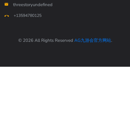
threestoryundefined
+13594780125
© 2026 All Rights Reserved
AG九游会官方网站
.