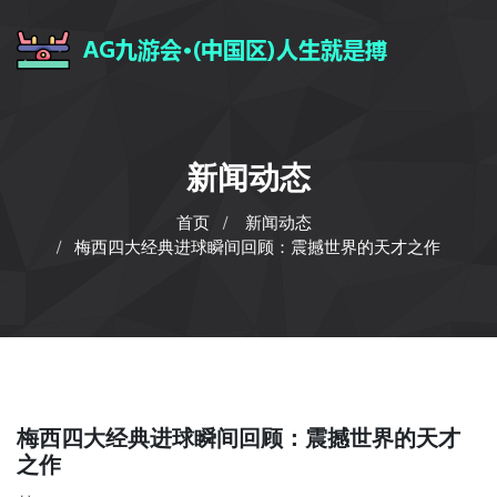
新闻动态
首页
新闻动态
梅西四大经典进球瞬间回顾：震撼世界的天才之作
梅西四大经典进球瞬间回顾：震撼世界的天才
之作