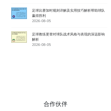
足球比赛加时规则详解及实用技巧解析帮助球队
赢得胜利
2026-08-05
足球教练更替对球队战术风格与表现的深远影响
解析
2026-08-05
合作伙伴