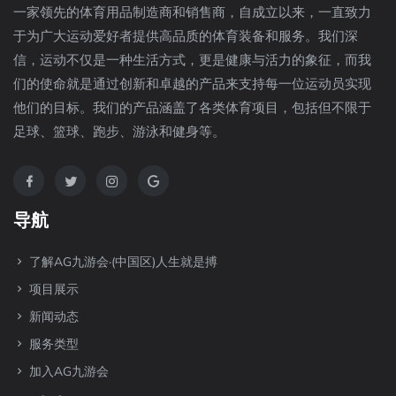
一家领先的体育用品制造商和销售商，自成立以来，一直致力
于为广大运动爱好者提供高品质的体育装备和服务。我们深
信，运动不仅是一种生活方式，更是健康与活力的象征，而我
们的使命就是通过创新和卓越的产品来支持每一位运动员实现
他们的目标。我们的产品涵盖了各类体育项目，包括但不限于
足球、篮球、跑步、游泳和健身等。
导航
了解AG九游会·(中国区)人生就是搏
项目展示
新闻动态
服务类型
加入AG九游会