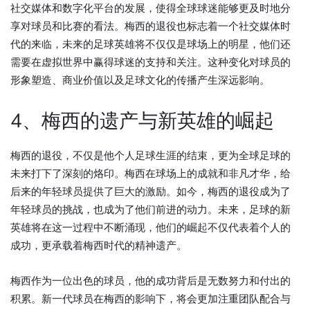
社交媒体和数字化平台的发展，使得全球球迷能够更及时地分
享对球员和比赛的看法。梅西的退役也标志着一个社交媒体时
代的来临，未来的足球英雄将不仅仅是球场上的明星，他们还
需要在虚拟世界中赢得球迷的支持和关注。这种变化对球员的
形象塑造、商业价值以及足球文化的传播产生深远影响。
4、梅西的遗产与新英雄的崛起
梅西的退役，不仅是他个人足球生涯的结束，更为全球足球的
未来打下了深刻的烙印。梅西在球场上的成就和非凡才华，给
后来的年轻球员提供了巨大的激励。如今，梅西的退役成为了
年轻球员的挑战，也成为了他们前进的动力。未来，足球的新
英雄将在这一过程中不断涌现，他们的崛起不仅代表着个人的
成功，更承载着梅西时代的精神遗产。
梅西作为一位出色的球员，他的成功背后是无数努力和付出的
积累。新一代球员在梅西的影响下，将会更加注重团队配合与