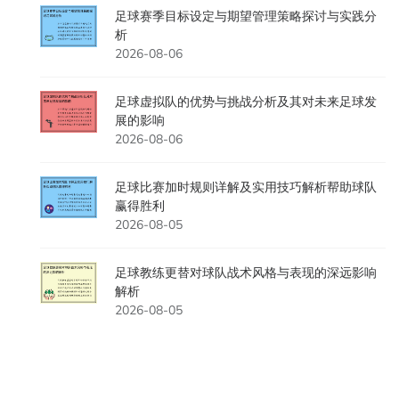
足球赛季目标设定与期望管理策略探讨与实践分
析
2026-08-06
足球虚拟队的优势与挑战分析及其对未来足球发
展的影响
2026-08-06
足球比赛加时规则详解及实用技巧解析帮助球队
赢得胜利
2026-08-05
足球教练更替对球队战术风格与表现的深远影响
解析
2026-08-05