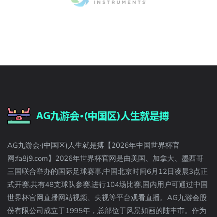
AG九游会·(中国区)人生就是搏【2026年中国世界杯官
网:fa8j9.com】2026年世界杯官网是由美国、加拿大、墨西哥
三国联合举办的国际足球赛事,中国北京时间6月12日凌晨3点正
式开赛,共有48支球队参赛,进行104场比赛,国内用户可通过中国
世界杯官网直播网站视频、央视等平台观看直播。AG九游会股
份有限公司成立于1995年，总部位于风景如画的陆丰市。作为