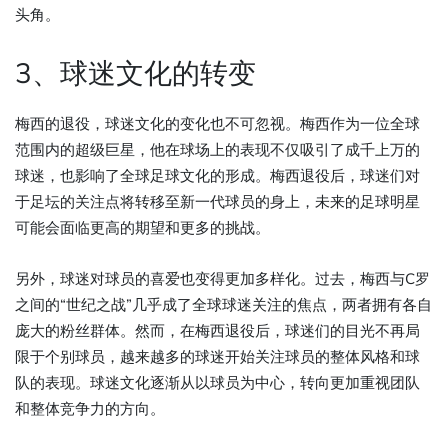
头角。
3、球迷文化的转变
梅西的退役，球迷文化的变化也不可忽视。梅西作为一位全球
范围内的超级巨星，他在球场上的表现不仅吸引了成千上万的
球迷，也影响了全球足球文化的形成。梅西退役后，球迷们对
于足坛的关注点将转移至新一代球员的身上，未来的足球明星
可能会面临更高的期望和更多的挑战。
另外，球迷对球员的喜爱也变得更加多样化。过去，梅西与C罗
之间的“世纪之战”几乎成了全球球迷关注的焦点，两者拥有各自
庞大的粉丝群体。然而，在梅西退役后，球迷们的目光不再局
限于个别球员，越来越多的球迷开始关注球员的整体风格和球
队的表现。球迷文化逐渐从以球员为中心，转向更加重视团队
和整体竞争力的方向。