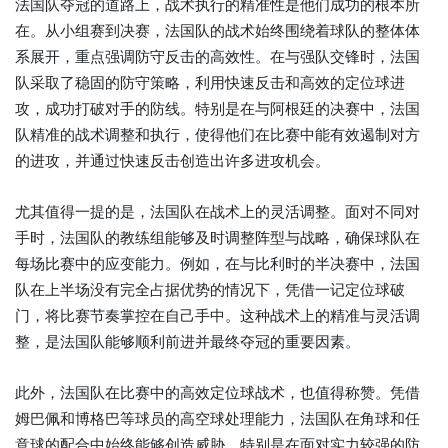
法国队夺冠的道路上，战术执行的精准性是他们成功的根本所
在。从小组赛到决赛，法国队的战术始终围绕着球队的整体体
系展开，重点强调防守反击的高效性。在与强队交锋时，法国
队采取了稳固的防守策略，利用快速反击和高效的定位球进
攻，成功打破对手的防线。特别是在与阿根廷的决赛中，法国
队精准的战术调整和执行，使得他们在比赛中能有效遏制对方
的进攻，并通过快速反击创造出许多进攻机会。
尤其值得一提的是，法国队在战术上的灵活调整。面对不同对
手时，法国队的教练组能够及时调整阵型与战略，确保球队在
每场比赛中的应变能力。例如，在与比利时的半决赛中，法国
队在上半场没有完全占据优势的情况下，凭借一记定位球破
门，将比赛节奏掌控在自己手中。这种战术上的精准与灵活调
整，是法国队能够顺利前进并最终夺冠的重要因素。
此外，法国队在比赛中的高效定位球战术，也值得称赞。凭借
姆巴佩和博格巴等球员的高空球处理能力，法国队在角球和任
意球的配合中始终能够创造威胁。特别是在面对实力较强的防