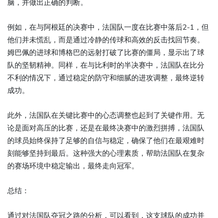
脑，并做出正确的判断。
例如，在与阿根廷的决赛中，法国队一度在比赛中落后2-1，但
他们并未慌乱，而是通过冷静的传球和高效的反击找回节奏。
姆巴佩的进球和博格巴的远射打破了比赛的僵局，显示出了球
队的坚韧精神。同样，在与比利时的半决赛中，法国队在比分
不利的情况下，通过稳定的防守和细腻的进攻调整，最终逆转
成功。
此外，法国队在关键比赛中的心态调整也起到了关键作用。无
论是面对高压的比赛，还是在最终决赛中的激烈拼搏，法国队
的球员始终保持了足够的自信与稳定，确保了他们在最艰难时
刻能够坚持到最后。这种强大的心理素质，帮助法国队在复杂
的赛场环境中稳定输出，最终走向冠军。
总结：
通过对法国队夺冠之路的分析，可以看到，这支球队的成功并