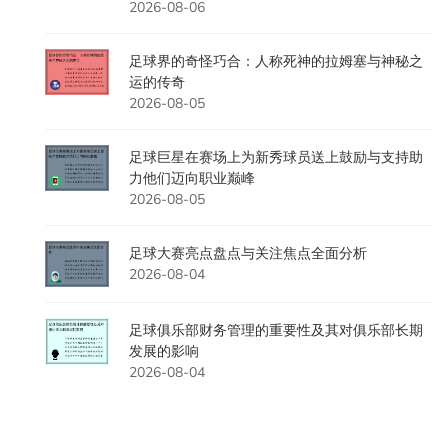
2026-08-06
足球界的奇怪巧合：人称死神的拉姆塞与神秘之
运的传奇
2026-08-05
足球巨星在赛场上为新秀球员送上鼓励与支持助
力他们迈向职业巅峰
2026-08-05
足球大赛亮点盘点与关注焦点全面分析
2026-08-04
足球俱乐部财务管理的重要性及其对俱乐部长期
发展的影响
2026-08-04