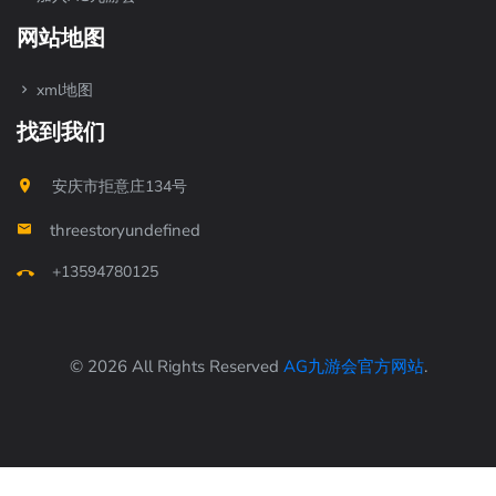
网站地图
xml地图
找到我们
安庆市拒意庄134号
threestoryundefined
+13594780125
© 2026 All Rights Reserved
AG九游会官方网站
.