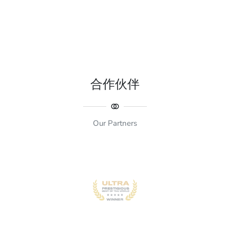
合作伙伴
Our Partners