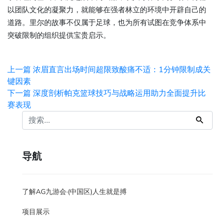
以团队文化的凝聚力，就能够在强者林立的环境中开辟自己的
道路。里尔的故事不仅属于足球，也为所有试图在竞争体系中
突破限制的组织提供宝贵启示。
上一篇
浓眉直言出场时间超限致酸痛不适：1分钟限制成关
键因素
下一篇
深度剖析帕克篮球技巧与战略运用助力全面提升比
赛表现
导航
了解AG九游会·(中国区)人生就是搏
项目展示