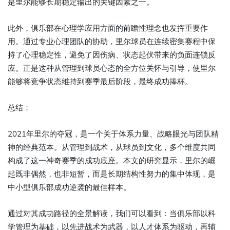
是里尔能够长期稳定输出的关键因素之一。
此外，俱乐部在心理学应用方面的前瞻性理念也发挥重要作
用。通过专业心理团队的协助，里尔球员在连续密集赛程中保
持了心理稳定性，避免了因伤病、状态起伏带来的负面连锁反
应。正是这种从管理到球员心态的全方位关怀与引导，使里尔
能够将竞争状态维持到赛季最后阶段，最终成功捧杯。
总结：
2021年里尔的夺冠，是一个关于体系力量、战略眼光与团队精
神的经典范本。从管理到战术，从球员到文化，多个维度共同
构成了这一神奇赛季的成功底座。本文的研究显示，里尔的崛
起既非偶然，也非短暂，而是长期结构性努力的集中体现，是
中小型俱乐部成功逆袭的最佳样本。
通过对其成功路径的全景解读，我们可以看到：当俱乐部以科
学管理为基础，以先进战术为武器，以人才体系为驱动，再辅