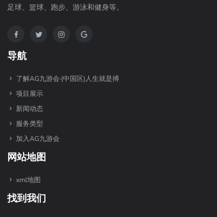
足球、篮球、跑步、游泳和健身等。
导航
了解AG九游会·(中国区)人生就是搏
项目展示
新闻动态
服务类型
加入AG九游会
网站地图
xml地图
找到我们