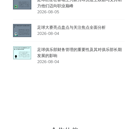
力他们迈向职业巅峰
2026-08-05
足球大赛亮点盘点与关注焦点全面分析
2026-08-04
足球俱乐部财务管理的重要性及其对俱乐部长期
发展的影响
2026-08-04