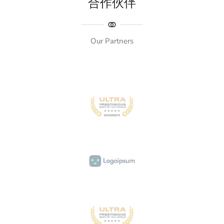
合作伙伴
Our Partners