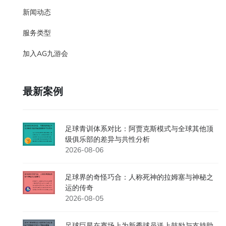
新闻动态
服务类型
加入AG九游会
最新案例
足球青训体系对比：阿贾克斯模式与全球其他顶
级俱乐部的差异与共性分析
2026-08-06
足球界的奇怪巧合：人称死神的拉姆塞与神秘之
运的传奇
2026-08-05
足球巨星在赛场上为新秀球员送上鼓励与支持助