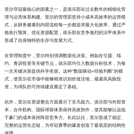
里尔夺冠最核心的因素之一，是俱乐部在过去数年的精细化管
理与运营体系构建。里尔的管理层坚持小成本高效率的运营模
式，从财务健康到内部流程每一步都追求最大化效率。通过严
格执行预算、优化资源配置，俱乐部在竞争激烈的法甲体系中
形成了自身独特的生存与发展方式。
在管理制度中，里尔特别强调数据化决策。例如在引援、续
约、青训投资等关键节点，俱乐部均引入数据分析技术，为每
一次关键决策提供科学依据。这种“数据驱动+经验判断”的模
式，使里尔在市场中能够精准识别价值洼地，规避高风险投
资，为球队的可持续建设奠定了基础。
此外，里尔在资源整合方面展示了非凡能力。俱乐部与外部资
本、合作机构、国际球探体系保持高效协作，使其能够以远低
于豪门的成本保持阵容竞争力。长此以往，里尔形成了稳定、
完整的运营生态链，为夺冠赛季的爆发创造了最底层的结构性
保障。