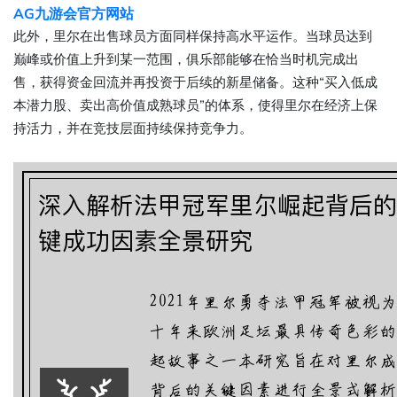
AG九游会官方网站
此外，里尔在出售球员方面同样保持高水平运作。当球员达到
巅峰或价值上升到某一范围，俱乐部能够在恰当时机完成出
售，获得资金回流并再投资于后续的新星储备。这种“买入低成
本潜力股、卖出高价值成熟球员”的体系，使得里尔在经济上保
持活力，并在竞技层面持续保持竞争力。