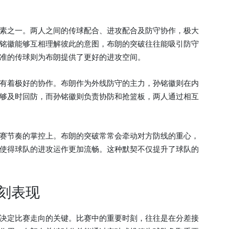
素之一。两人之间的传球配合、进攻配合及防守协作，极大
铭徽能够互相理解彼此的意图，布朗的突破往往能吸引防守
准的传球则为布朗提供了更好的进攻空间。
有着极好的协作。布朗作为外线防守的主力，孙铭徽则在内
够及时回防，而孙铭徽则负责协防和抢篮板，两人通过相互
赛节奏的掌控上。布朗的突破常常会牵动对方防线的重心，
使得球队的进攻运作更加流畅。这种默契不仅提升了球队的
刻表现
决定比赛走向的关键。比赛中的重要时刻，往往是在分差接