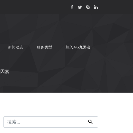
新闻动态
服务类型
加入AG九游会
键因素