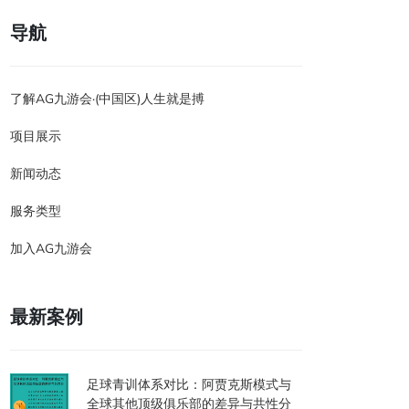
导航
了解AG九游会·(中国区)人生就是搏
项目展示
新闻动态
服务类型
加入AG九游会
最新案例
足球青训体系对比：阿贾克斯模式与
全球其他顶级俱乐部的差异与共性分