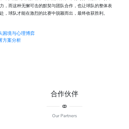
力，而这种无懈可击的默契与团队合作，也让球队的整体表
赴，球队才能在激烈的比赛中脱颖而出，最终收获胜利。
队困境与心理博弈
署方案分析
合作伙伴
Our Partners