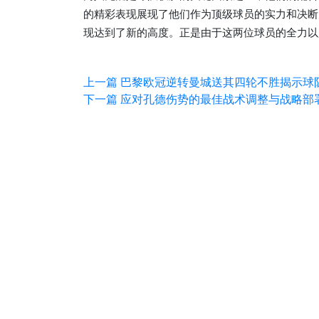
的精彩表现展现了他们作为顶级球员的实力和决断
现达到了新的高度。正是由于这两位球员的全力以
上一篇
巴黎欧冠逆转曼城送其四轮不胜揭示球
下一篇
应对孔德伤势的最佳战术调整与战略部