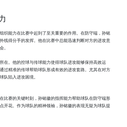
力
组织能力在比赛中起到了至关重要的作用。在防守端，孙铭
外线得分手的发挥。他在比赛中总能迅速判断对方的进攻意
会。
所在。他的控球与传球能力使得球队进攻能够保持高效运
通过精准的传球帮助球队形成有效的进攻套路。尤其在对方
球队陷入进攻困境。
在比赛的关键时刻，孙铭徽的指挥能力帮助球队在防守端形
点开花。作为球队的精神领袖，孙铭徽的表现无疑为球队提