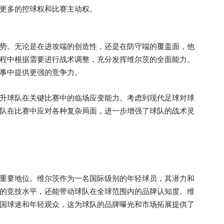
更多的控球权和比赛主动权。
势。无论是在进攻端的创造性，还是在防守端的覆盖面，他
程中根据需要进行战术调整，充分发挥维尔茨的全面能力。
事中提供更强的竞争力。
升球队在关键比赛中的临场应变能力。考虑到现代足球对球
队在比赛中应对各种复杂局面，进一步增强了球队的战术灵
重要地位。维尔茨作为一名国际级别的年轻球员，其潜力和
的竞技水平，还能带动球队在全球范围内的品牌认知度。维
国球迷和年轻观众，这为球队的品牌曝光和市场拓展提供了