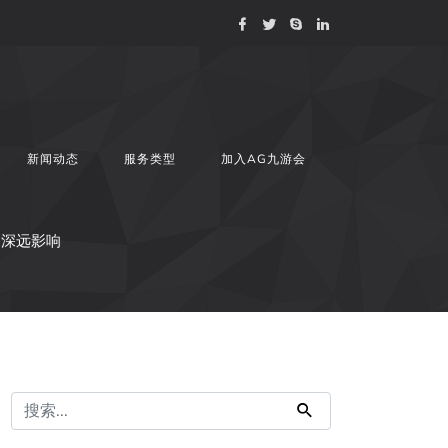
新闻动态
服务类型
加入AG九游会
的深远影响