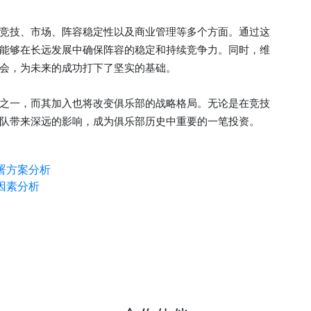
竞技、市场、阵容稳定性以及商业管理等多个方面。通过这
能够在长远发展中确保阵容的稳定和持续竞争力。同时，维
会，为未来的成功打下了坚实的基础。
之一，而其加入也将改变俱乐部的战略格局。无论是在竞技
队带来深远的影响，成为俱乐部历史中重要的一笔投资。
署方案分析
因素分析