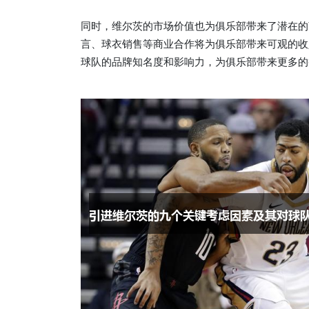
同时，维尔茨的市场价值也为俱乐部带来了潜在的
言、球衣销售等商业合作将为俱乐部带来可观的收
球队的品牌知名度和影响力，为俱乐部带来更多的