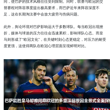
同，使巴萨的技术风格往往受到限制。同时，联赛与欧冠的交
替赛程对阵容厚度提出极高要求，而巴萨近年来阵容深度不
足，这在长期淘汰赛中会放大疲劳与伤病问题。
此外，舆论环境对巴萨影响远大于多数球队。每当欧冠出现挫
折，媒体与球迷的压力往往会迅速累积，影响球队心态。而皇
马则形成了“欧冠文化”，在关键时刻心态更稳定，对压力的耐受
度更强，这使得两队在欧冠心理层面呈现鲜明对比。