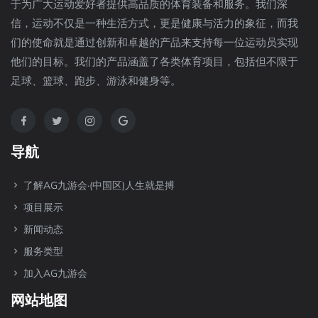
于为广大运动爱好者提供高品质的体育装备和服务。我们深
信，运动不仅是一种生活方式，更是健康与活力的象征，而我
们的使命就是通过创新和卓越的产品来支持每一位运动员实现
他们的目标。我们的产品涵盖了各类体育项目，包括但不限于
足球、篮球、跑步、游泳和健身等。
导航
了解AG九游会·(中国区)人生就是搏
项目展示
新闻动态
服务类型
加入AG九游会
网站地图