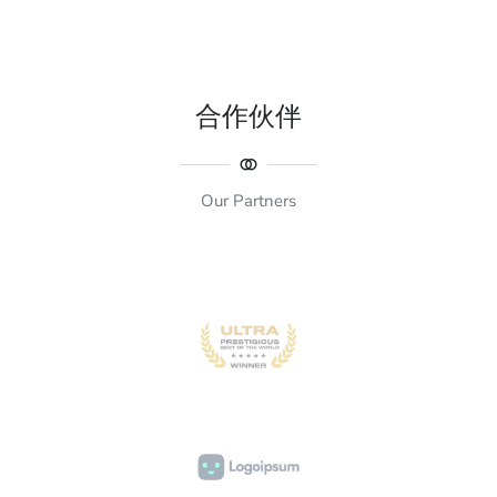
合作伙伴
Our Partners