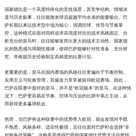
国家德比是一个高度特殊化的竞技场景，其竞争结构、情绪浓
度与历史叙事，往往能激发球员超越平均水准的能量输出。巴
萨长期以来以技术型中场为核心，强调控球、传导与节奏掌
控，这种模式在面对同样追求高强度对抗但战术风格固定、分
析充分的皇马时，往往能够发挥出更大的战术主动性。国家德
比的熟悉感与周期性规律，使得巴萨能够针对性准备、充分研
究、并根据历史经验制定高精度的比赛计划。
更重要的是，皇马在国内赛场的风格往往更偏向于节奏控制、
实用主义与轮换管理，其爆发力常常被留待欧冠赛场。因此，
巴萨在联赛中面对的皇马，并不是“欧冠版本”的皇马。在这种情
况下，巴萨更容易在节奏、控球与压迫的比拼中掌占主动，从
而获得更多赢球机会。
然而，当巴萨将这种联赛中的优势带入欧冠，就会发现对手既
不熟悉、风格多样、适应性极强，且往往面对巴萨时会选择“非
对称备战策略”。这种差异使得巴萨的国家德比优势无法自然转