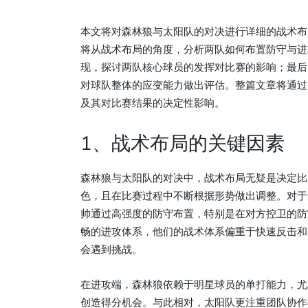
本文将对森林狼与太阳队的对决进行详细的战术布
将从战术布局的角度，分析两队如何布置防守与进
现，探讨两队核心球员的发挥对比赛的影响；最后
对球队整体的应变能力做出评估。整篇文章将通过
及其对比赛结果的决定性影响。
1、战术布局的关键因素
森林狼与太阳队的对决中，战术布局无疑是决定比
色，且在比赛过程中不断根据形势做出调整。对于
帅通过高强度的防守布置，特别是在对方控卫的防
畅的进攻体系，他们的战术体系偏重于快速反击和
会遇到挑战。
在进攻端，森林狼依赖于明星球员的单打能力，尤
创造得分机会。与此相对，太阳队更注重团队协作