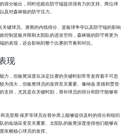
的得分输出，同时也能在防守端提供强有力的支持。两位球
以及对森林狼的防守压力。
一名关键球员。唐斯的内线得分、篮板球争夺以及防守端的影响
效控制篮板并限制太阳队的进攻空间，森林狼的防守将更为
端的表现，还会影响到整个比赛的节奏和对抗。
表现
能力，但板凳深度在决定比赛的关键时刻常常发挥着不可忽
较为强大，但板凳球员的发挥至关重要。像纳兹·里德和贾登·
的支持，尤其是在关键时刻，替补球员的得分和防守能够有
芬和克里斯·保罗等球员在替补席上能够提供及时的得分和组织
队的临场应变至关重要。太阳队的板凳深度使得他们能够在
度依赖核心球员的发挥。