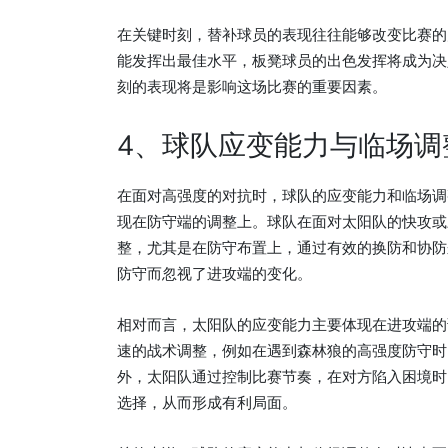
在关键时刻，替补球员的表现往往能够改变比赛的
能发挥出最佳水平，板凳球员的出色发挥将成为决
刻的表现将是影响这场比赛的重要因素。
4、球队应变能力与临场调
在面对高强度的对抗时，球队的应变能力和临场调
现在防守端的调整上。球队在面对太阳队的快攻或
整，尤其是在防守布置上，通过有效的换防和协防
防守而忽视了进攻端的变化。
相对而言，太阳队的应变能力主要体现在进攻端的
速的战术调整，例如在遇到森林狼的高强度防守时
外，太阳队通过控制比赛节奏，在对方陷入困境时
选择，从而形成有利局面。