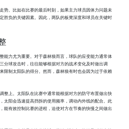
走势。比如在比赛的最后时刻，如果主力球员因体力问题未
定胜负的关键因素。因此，两队的板凳深度和球员在关键时
整
整能力尤为重要。对于森林狼而言，球队的应变能力通常体
三分球攻击时，往往能够根据对方的战术变化及时做出调
来限制太阳队的得分。然而，森林狼有时也会因为过于依赖
调整上。太阳队在比赛中通常能根据对方的防守布置做出快
，太阳会迅速提高挡拆的使用频率，调动内外线的配合。此
，能有效控制比赛的进程，迫使对方在节奏的快慢之间做出