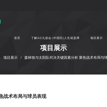
首页
了解AG九游会·(中国区)人生就是搏
项目展示
项目展示
项目展示
森林狼与太阳队对决关键因素分析 聚焦战术布局与
焦战术布局与球员表现