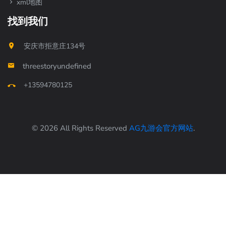
xml地图
找到我们
安庆市拒意庄134号
threestoryundefined
+13594780125
© 2026 All Rights Reserved
AG九游会官方网站
.