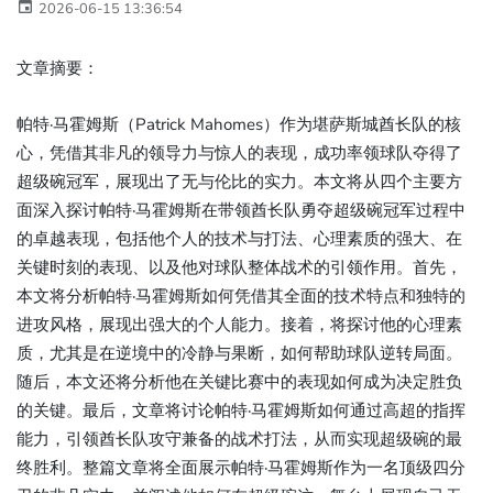
2026-06-15 13:36:54
文章摘要：
帕特·马霍姆斯（Patrick Mahomes）作为堪萨斯城酋长队的核
心，凭借其非凡的领导力与惊人的表现，成功率领球队夺得了
超级碗冠军，展现出了无与伦比的实力。本文将从四个主要方
面深入探讨帕特·马霍姆斯在带领酋长队勇夺超级碗冠军过程中
的卓越表现，包括他个人的技术与打法、心理素质的强大、在
关键时刻的表现、以及他对球队整体战术的引领作用。首先，
本文将分析帕特·马霍姆斯如何凭借其全面的技术特点和独特的
进攻风格，展现出强大的个人能力。接着，将探讨他的心理素
质，尤其是在逆境中的冷静与果断，如何帮助球队逆转局面。
随后，本文还将分析他在关键比赛中的表现如何成为决定胜负
的关键。最后，文章将讨论帕特·马霍姆斯如何通过高超的指挥
能力，引领酋长队攻守兼备的战术打法，从而实现超级碗的最
终胜利。整篇文章将全面展示帕特·马霍姆斯作为一名顶级四分