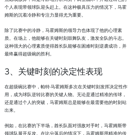
个人表现带领球队迎头赶上。在这种极具压力的情况下，马霍
姆斯的沉着冷静和专注力显得尤为重要。
除了比赛中的冷静，马霍姆斯的领导力也体现了他的心理素
质。在场上，他能够在关键时刻鼓舞队友，激发全队的斗志。
这种强大的心理素质使得酋长队能够在困难时刻逆袭成功，并
最终赢得超级碗的胜利。
3、关键时刻的决定性表现
在超级碗比赛中，帕特·马霍姆斯多次在关键时刻发挥决定性作
用，成为球队逆转比赛的关键人物。无论是通过精准的传球，
还是通过个人的突破，马霍姆斯总是能够在最需要他的时刻站
出来。
例如，在比赛的下半场，酋长队面对强敌对手时，马霍姆斯带
领球队展开反攻。在比分落后的情况下，马霍姆斯用精准的传