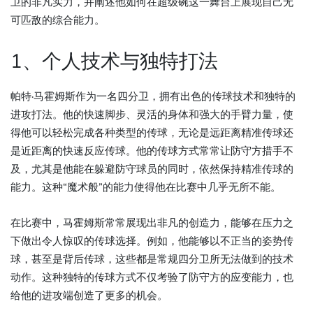
卫的非凡实力，并阐述他如何在超级碗这一舞台上展现自己无
可匹敌的综合能力。
1、个人技术与独特打法
帕特·马霍姆斯作为一名四分卫，拥有出色的传球技术和独特的
进攻打法。他的快速脚步、灵活的身体和强大的手臂力量，使
得他可以轻松完成各种类型的传球，无论是远距离精准传球还
是近距离的快速反应传球。他的传球方式常常让防守方措手不
及，尤其是他能在躲避防守球员的同时，依然保持精准传球的
能力。这种“魔术般”的能力使得他在比赛中几乎无所不能。
在比赛中，马霍姆斯常常展现出非凡的创造力，能够在压力之
下做出令人惊叹的传球选择。例如，他能够以不正当的姿势传
球，甚至是背后传球，这些都是常规四分卫所无法做到的技术
动作。这种独特的传球方式不仅考验了防守方的应变能力，也
给他的进攻端创造了更多的机会。