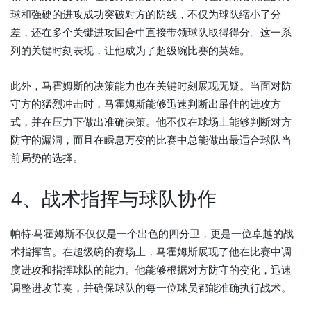
球和强硬的进攻成功突破对方的防线，不仅为球队缩小了分
差，还在多个关键进攻回合中直接带领球队取得得分。这一系
列的关键时刻表现，让他成为了超级碗比赛的英雄。
此外，马霍姆斯的决策能力也在关键时刻展现无疑。当面对防
守方的猛烈冲击时，马霍姆斯能够迅速判断出最佳的进攻方
式，并在压力下做出准确决策。他不仅在球场上能够判断对方
防守的漏洞，而且在瞬息万变的比赛中总能做出最适合球队当
前局势的选择。
4、战术指挥与球队协作
帕特·马霍姆斯不仅仅是一个出色的四分卫，更是一位卓越的战
术指挥官。在超级碗的赛场上，马霍姆斯展现了他在比赛中调
度进攻和指挥球队的能力。他能够根据对方防守的变化，迅速
调整进攻节奏，并确保球队的每一位球员都能准确执行战术。