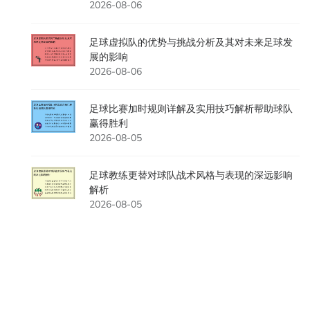
2026-08-06
足球虚拟队的优势与挑战分析及其对未来足球发
展的影响
2026-08-06
足球比赛加时规则详解及实用技巧解析帮助球队
赢得胜利
2026-08-05
足球教练更替对球队战术风格与表现的深远影响
解析
2026-08-05