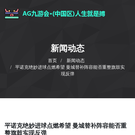
新闻动态
首页
新闻动态
平诺克绝妙进球点燃希望 曼城替补阵容能否重整旗鼓实
现反弹
平诺克绝妙进球点燃希望 曼城替补阵容能否重
整旗鼓实现反弹