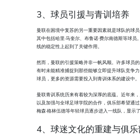
3、球员引援与青训培养
曼联在困境中复苏的另一重要因素就是球队的球员
其中包括哈里·马奎尔、布鲁诺·费尔南德斯等球
线的稳定性上起到了关键作用。
然而，曼联的引援策略并非一帆风顺。许多球员的
有时未能精准捕捉到那些能够立即提升球队竞争力
球员，更多的资源需要投入到青训体系的建设中。
曼联青训系统历来有着较为深厚的底蕴。近年来，
以及加强与全球足球学院的合作，俱乐部希望通过
梅森·格林伍德等年轻球员逐步进入一线队，显示
4、球迷文化的重建与俱乐