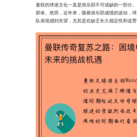
曼联的球迷文化一直是俱乐部不可或缺的一部分。
群体。然而，近年来，随着俱乐部成绩的波动，球
队表现感到失望，尤其是在缺乏长久稳定性和连贯