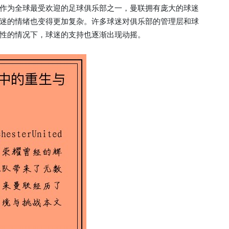
作为全球最受欢迎的足球俱乐部之一，曼联拥有庞大的球迷
迷的情绪也变得更加复杂。许多球迷对俱乐部的管理层和球
性的情况下，球迷的支持也逐渐出现动摇。