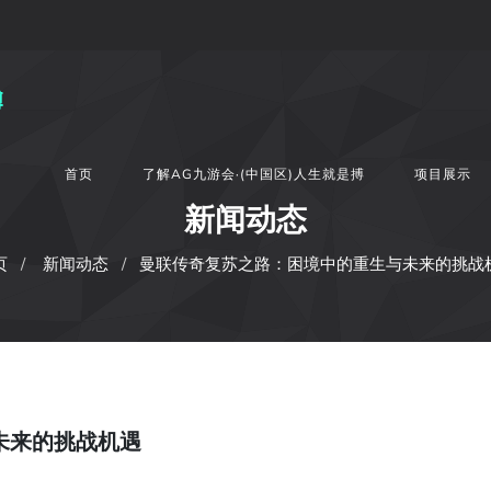
首页
了解AG九游会·(中国区)人生就是搏
项目展示
新闻动态
页
新闻动态
曼联传奇复苏之路：困境中的重生与未来的挑战
未来的挑战机遇