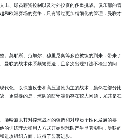
支出、球员薪资控制以及对外投资的多重挑战。俱乐部的管
超和欧洲赛场的竞争，只有通过更加精细化的管理，曼联才
整。莫耶斯、范加尔、穆里尼奥等多位教练的到来，带来了
。曼联的战术体系频繁更迭，且多次出现打法不稳定的问
现代化。以快速反击和高压逼抢为主的战术，虽然在部分比
缺。更重要的是，球队的防守端仍存在较大问题，尤其是在
。滕哈赫以其对控球战术的强调和对球员个性化发展的要
他的训练理念和用人方式开始对球队产生显著影响，曼联的
和进攻组织方面，取得了显著进步。