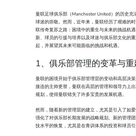
曼联足球俱乐部（Manchester United
球迷的崇敬。然而，近年来，曼联经历了艰难的时
联传奇复苏之路：困境中的重生与未来的挑战机遇
新、球员的引援与培养以及球迷与俱乐部文化的重
起，并展望其未来可能面临的挑战和机遇。
1、俱乐部管理的变革与重
曼联的困境开始于俱乐部管理层的变动和高层决策
接连的主帅更替，曼联在高层的管理和领导力上出
规划，使得曼联错失了许多宝贵的发展机遇。
然而，随着新的管理层的建立，尤其是引入了如爱
强化了对俱乐部长期发展的战略规划。新的管理团
技水平的恢复，尤其是在青训体系的投资和球员引