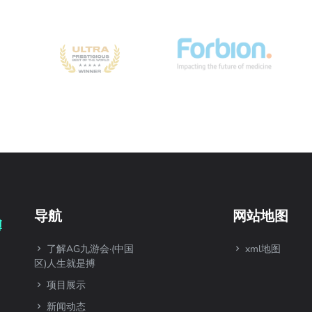
导航
网站地图
了解AG九游会·(中国
xml地图
区)人生就是搏
项目展示
新闻动态