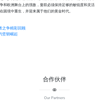
争和欧洲舞台上的强敌，曼联必须保持足够的敏锐度和灵活
在困境中重生，并迎来属于他们的黄金时代。
者之争精彩回顾
的坚韧崛起
合作伙伴
Our Partners