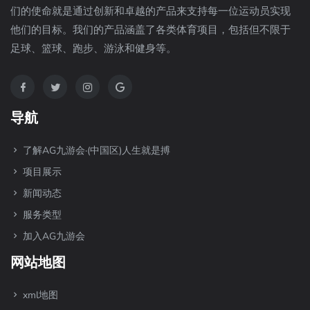
们的使命就是通过创新和卓越的产品来支持每一位运动员实现
他们的目标。我们的产品涵盖了各类体育项目，包括但不限于
足球、篮球、跑步、游泳和健身等。
导航
了解AG九游会·(中国区)人生就是搏
项目展示
新闻动态
服务类型
加入AG九游会
网站地图
xml地图