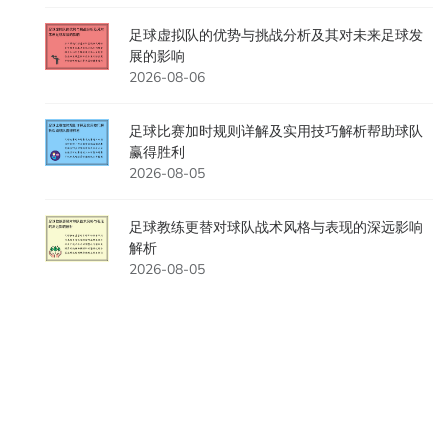
足球虚拟队的优势与挑战分析及其对未来足球发
展的影响
2026-08-06
足球比赛加时规则详解及实用技巧解析帮助球队
赢得胜利
2026-08-05
足球教练更替对球队战术风格与表现的深远影响
解析
2026-08-05