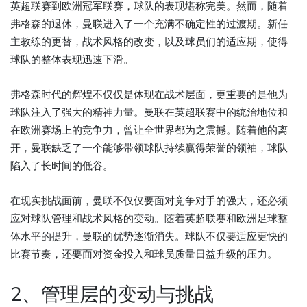
英超联赛到欧洲冠军联赛，球队的表现堪称完美。然而，随着
弗格森的退休，曼联进入了一个充满不确定性的过渡期。新任
主教练的更替，战术风格的改变，以及球员们的适应期，使得
球队的整体表现迅速下滑。
弗格森时代的辉煌不仅仅是体现在战术层面，更重要的是他为
球队注入了强大的精神力量。曼联在英超联赛中的统治地位和
在欧洲赛场上的竞争力，曾让全世界都为之震撼。随着他的离
开，曼联缺乏了一个能够带领球队持续赢得荣誉的领袖，球队
陷入了长时间的低谷。
在现实挑战面前，曼联不仅仅要面对竞争对手的强大，还必须
应对球队管理和战术风格的变动。随着英超联赛和欧洲足球整
体水平的提升，曼联的优势逐渐消失。球队不仅要适应更快的
比赛节奏，还要面对资金投入和球员质量日益升级的压力。
2、管理层的变动与挑战