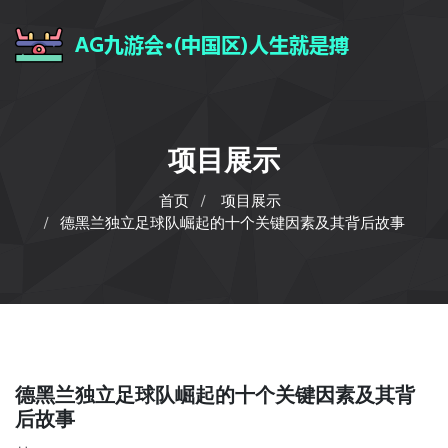
项目展示
首页
项目展示
德黑兰独立足球队崛起的十个关键因素及其背后故事
德黑兰独立足球队崛起的十个关键因素及其背
后故事