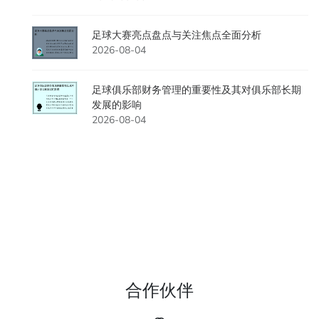
足球大赛亮点盘点与关注焦点全面分析
2026-08-04
足球俱乐部财务管理的重要性及其对俱乐部长期
发展的影响
2026-08-04
合作伙伴