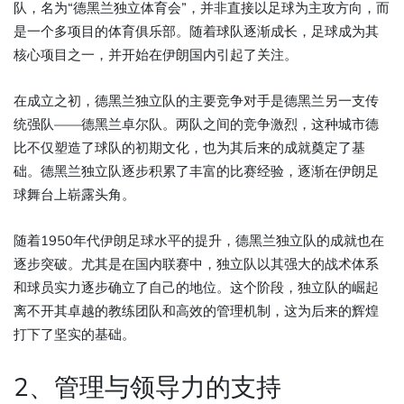
队，名为“德黑兰独立体育会”，并非直接以足球为主攻方向，而
是一个多项目的体育俱乐部。随着球队逐渐成长，足球成为其
核心项目之一，并开始在伊朗国内引起了关注。
在成立之初，德黑兰独立队的主要竞争对手是德黑兰另一支传
统强队——德黑兰卓尔队。两队之间的竞争激烈，这种城市德
比不仅塑造了球队的初期文化，也为其后来的成就奠定了基
础。德黑兰独立队逐步积累了丰富的比赛经验，逐渐在伊朗足
球舞台上崭露头角。
随着1950年代伊朗足球水平的提升，德黑兰独立队的成就也在
逐步突破。尤其是在国内联赛中，独立队以其强大的战术体系
和球员实力逐步确立了自己的地位。这个阶段，独立队的崛起
离不开其卓越的教练团队和高效的管理机制，这为后来的辉煌
打下了坚实的基础。
2、管理与领导力的支持