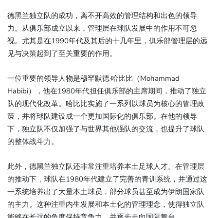
德黑兰独立队的成功，离不开高效的管理结构和出色的领导
力。从俱乐部成立以来，管理层在球队发展中的作用不可忽
视。尤其是在1990年代及其后的十几年里，俱乐部管理层的远
见与决策起到了至关重要的作用。
一位重要的领导人物是穆罕默德·哈比比（Mohammad
Habibi），他在1980年代担任俱乐部的主席期间，推动了独立
队的现代化改革。哈比比实施了一系列以球员为核心的管理政
策，并将球队建设成一个更加国际化的俱乐部。在他的领导
下，独立队不仅加强了与世界其他强队的交流，也提升了球队
的整体战斗力。
此外，德黑兰独立队还非常注重培养本土足球人才。在管理层
的推动下，球队在1980年代建立了完善的青训系统，并通过这
一系统培养出了大量本土球员，部分球员甚至成为伊朗国家队
的主力。这种注重内生发展和本土化的管理理念，使得独立队
能够在长远的角度保持竞争力，并逐步走向国际舞台。