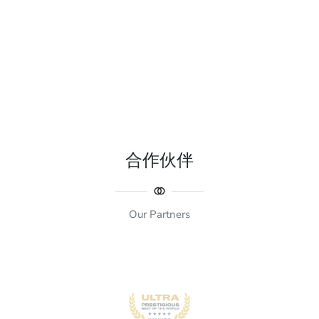
合作伙伴
Our Partners