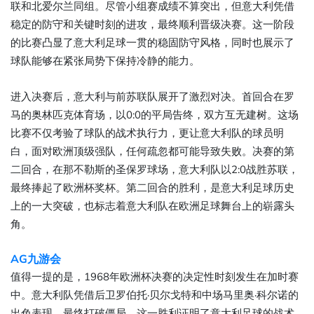
联和北爱尔兰同组。尽管小组赛成绩不算突出，但意大利凭借
稳定的防守和关键时刻的进攻，最终顺利晋级决赛。这一阶段
的比赛凸显了意大利足球一贯的稳固防守风格，同时也展示了
球队能够在紧张局势下保持冷静的能力。
进入决赛后，意大利与前苏联队展开了激烈对决。首回合在罗
马的奥林匹克体育场，以0:0的平局告终，双方互无建树。这场
比赛不仅考验了球队的战术执行力，更让意大利队的球员明
白，面对欧洲顶级强队，任何疏忽都可能导致失败。决赛的第
二回合，在那不勒斯的圣保罗球场，意大利队以2:0战胜苏联，
最终捧起了欧洲杯奖杯。第二回合的胜利，是意大利足球历史
上的一大突破，也标志着意大利队在欧洲足球舞台上的崭露头
角。
AG九游会
值得一提的是，1968年欧洲杯决赛的决定性时刻发生在加时赛
中。意大利队凭借后卫罗伯托·贝尔戈特和中场马里奥·科尔诺的
出色表现，最终打破僵局。这一胜利证明了意大利足球的战术