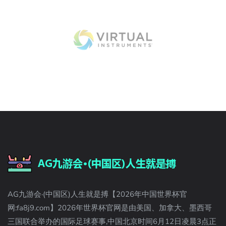
AG九游会·(中国区)人生就是搏【2026年中国世界杯官
网:fa8j9.com】2026年世界杯官网是由美国、加拿大、墨西哥
三国联合举办的国际足球赛事,中国北京时间6月12日凌晨3点正