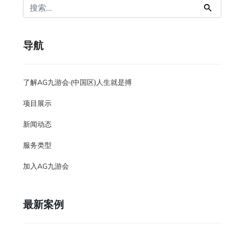
导航
了解AG九游会·(中国区)人生就是搏
项目展示
新闻动态
服务类型
加入AG九游会
最新案例