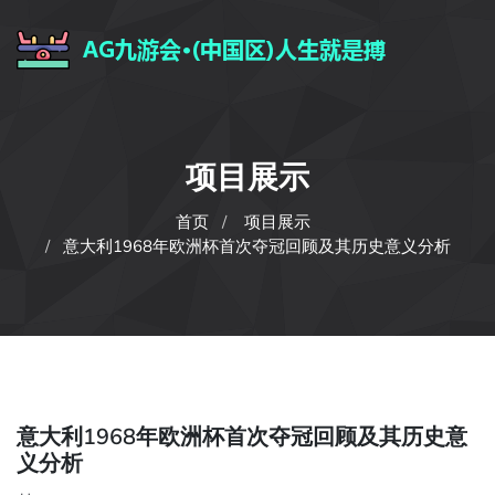
项目展示
首页
项目展示
意大利1968年欧洲杯首次夺冠回顾及其历史意义分析
意大利1968年欧洲杯首次夺冠回顾及其历史意
义分析