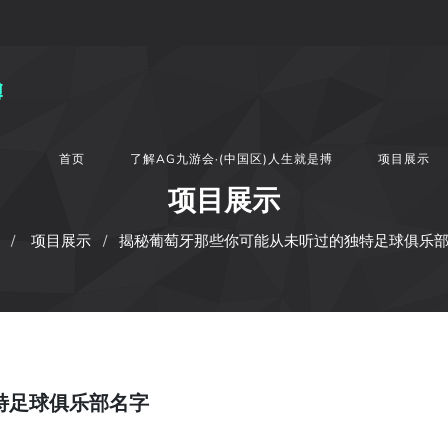
首页
了解AG九游会·(中国区)人生就是搏
项目展示
项目展示
项目展示
揭秘葡萄牙那些你可能从未听过的独特足球俱乐
特足球俱乐部名字