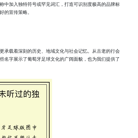
称中加入独特符号或罕见词汇，打造可识别度极高的品牌标
好的宣传策略。
更承载着深刻的历史、地域文化与社会记忆。从古老的行会
些名字展示了葡萄牙足球文化的广阔面貌，也为我们提供了