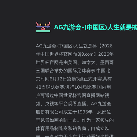
AG九游会·(中国区)人生就是搏【2026
年中国世界杯官网:fa8j9.com】2026年
世界杯官网是由美国、加拿大、墨西哥
三国联合举办的国际足球赛事,中国北
京时间6月12日凌晨3点正式开赛,共有
48支球队参赛,进行104场比赛,国内用
户可通过中国世界杯官网直播网站视
频、央视等平台观看直播。AG九游会
股份有限公司成立于1995年，总部位
于风景如画的陆丰市。作为一家领先的
体育用品制造商和销售商，自成立以
来，一直致力于为广大运动爱好者提供