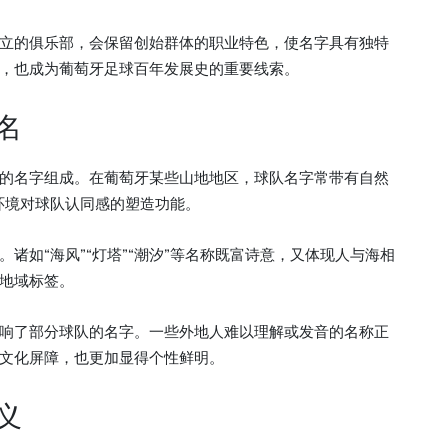
立的俱乐部，会保留创始群体的职业特色，使名字具有独特
，也成为葡萄牙足球百年发展史的重要线索。
名
的名字组成。在葡萄牙某些山地地区，球队名字常带有自然
理环境对球队认同感的塑造功能。
诸如“海风”“灯塔”“潮汐”等名称既富诗意，又体现人与海相
地域标签。
响了部分球队的名字。一些外地人难以理解或发音的名称正
文化屏障，也更加显得个性鲜明。
义