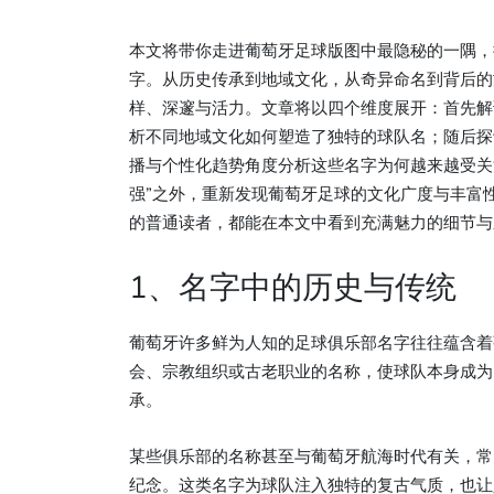
本文将带你走进葡萄牙足球版图中最隐秘的一隅，
字。从历史传承到地域文化，从奇异命名到背后的
样、深邃与活力。文章将以四个维度展开：首先解
析不同地域文化如何塑造了独特的球队名；随后探
播与个性化趋势角度分析这些名字为何越来越受关
强”之外，重新发现葡萄牙足球的文化广度与丰富
的普通读者，都能在本文中看到充满魅力的细节与
1、名字中的历史与传统
葡萄牙许多鲜为人知的足球俱乐部名字往往蕴含着
会、宗教组织或古老职业的名称，使球队本身成为
承。
某些俱乐部的名称甚至与葡萄牙航海时代有关，常见
纪念。这类名字为球队注入独特的复古气质，也让