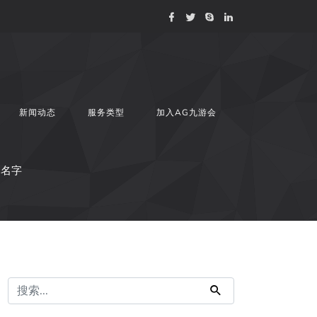
新闻动态
服务类型
加入AG九游会
部名字