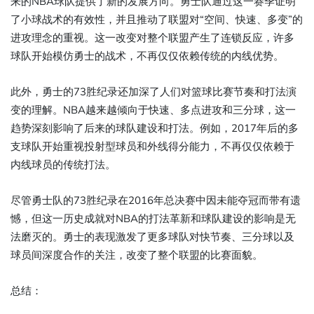
来的NBA球队提供了新的发展方向。勇士队通过这一赛季证明
了小球战术的有效性，并且推动了联盟对“空间、快速、多变”的
进攻理念的重视。这一改变对整个联盟产生了连锁反应，许多
球队开始模仿勇士的战术，不再仅仅依赖传统的内线优势。
此外，勇士的73胜纪录还加深了人们对篮球比赛节奏和打法演
变的理解。NBA越来越倾向于快速、多点进攻和三分球，这一
趋势深刻影响了后来的球队建设和打法。例如，2017年后的多
支球队开始重视投射型球员和外线得分能力，不再仅仅依赖于
内线球员的传统打法。
尽管勇士队的73胜纪录在2016年总决赛中因未能夺冠而带有遗
憾，但这一历史成就对NBA的打法革新和球队建设的影响是无
法磨灭的。勇士的表现激发了更多球队对快节奏、三分球以及
球员间深度合作的关注，改变了整个联盟的比赛面貌。
总结：