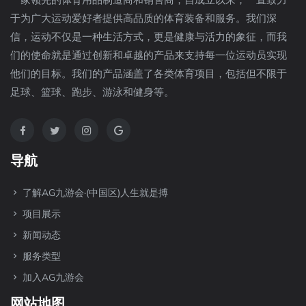
一家领先的体育用品制造商和销售商，自成立以来，一直致力
于为广大运动爱好者提供高品质的体育装备和服务。我们深
信，运动不仅是一种生活方式，更是健康与活力的象征，而我
们的使命就是通过创新和卓越的产品来支持每一位运动员实现
他们的目标。我们的产品涵盖了各类体育项目，包括但不限于
足球、篮球、跑步、游泳和健身等。
导航
了解AG九游会·(中国区)人生就是搏
项目展示
新闻动态
服务类型
加入AG九游会
网站地图