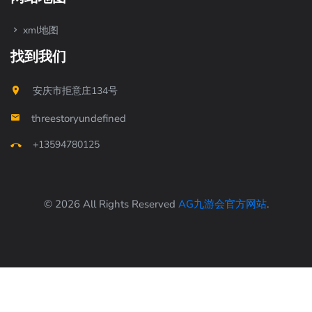
xml地图
找到我们
安庆市拒意庄134号
threestoryundefined
+13594780125
© 2026 All Rights Reserved
AG九游会官方网站
.