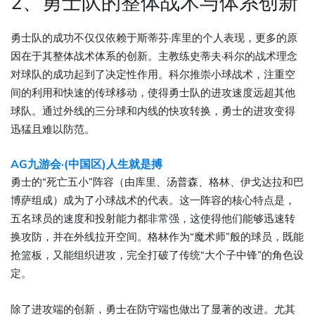
2、勇士队的整体战术与体系创新
勇士队的成功不仅仅依赖于斯蒂芬·库里的个人表现，更多的原
因在于其整体战术体系的创新。主教练史蒂夫·科尔的战术理念
对球队的成功起到了决定性作用。科尔推崇小球战术，注重空
间的利用和快速的传球移动，使得勇士队的进攻速度远超其他
球队。通过外线的三分球和内线的快攻转换，勇士的进攻变得
迅猛且难以防范。
AG九游会·(中国区)人生就是搏
勇士的“死亡五小”阵容（由库里、汤普森、格林、伊戈达拉和巴
博萨组成）成为了小球战术的代表。这一阵容的核心特点是，
五名球员的速度和投射能力都非常强，这使得他们能够迅速转
换攻防，并在外线拉开空间。格林作为“魔术师”般的球员，既能
抢篮板，又能组织进攻，完全打破了传统“大个子中锋”的角色设
定。
除了进攻端的创新，勇士在防守端也做出了显著的改进。尤其